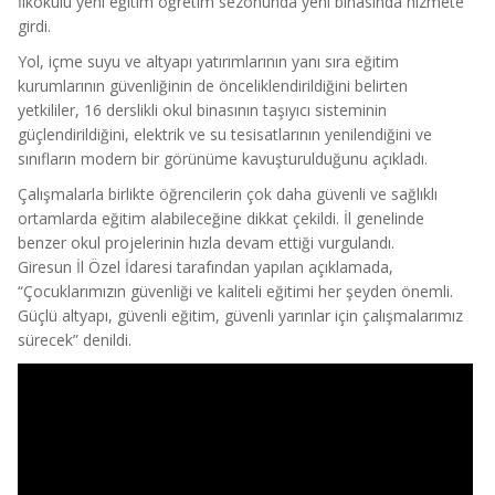
İlkokulu yeni eğitim öğretim sezonunda yeni binasında hizmete
girdi.
Yol, içme suyu ve altyapı yatırımlarının yanı sıra eğitim
kurumlarının güvenliğinin de önceliklendirildiğini belirten
yetkililer, 16 derslikli okul binasının taşıyıcı sisteminin
güçlendirildiğini, elektrik ve su tesisatlarının yenilendiğini ve
sınıfların modern bir görünüme kavuşturulduğunu açıkladı.
Çalışmalarla birlikte öğrencilerin çok daha güvenli ve sağlıklı
ortamlarda eğitim alabileceğine dikkat çekildi. İl genelinde
benzer okul projelerinin hızla devam ettiği vurgulandı.
Giresun İl Özel İdaresi tarafından yapılan açıklamada,
“Çocuklarımızın güvenliği ve kaliteli eğitimi her şeyden önemli.
Güçlü altyapı, güvenli eğitim, güvenli yarınlar için çalışmalarımız
sürecek” denildi.