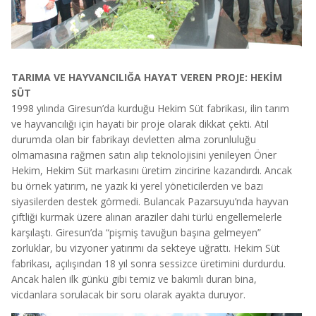
TARIMA VE HAYVANCILIĞA HAYAT VEREN PROJE: HEKİM
SÜT
1998 yılında Giresun’da kurduğu Hekim Süt fabrikası, ilin tarım
ve hayvancılığı için hayati bir proje olarak dikkat çekti. Atıl
durumda olan bir fabrikayı devletten alma zorunluluğu
olmamasına rağmen satın alıp teknolojisini yenileyen Öner
Hekim, Hekim Süt markasını üretim zincirine kazandırdı. Ancak
bu örnek yatırım, ne yazık ki yerel yöneticilerden ve bazı
siyasilerden destek görmedi. Bulancak Pazarsuyu’nda hayvan
çiftliği kurmak üzere alınan araziler dahi türlü engellemelerle
karşılaştı. Giresun’da “pişmiş tavuğun başına gelmeyen”
zorluklar, bu vizyoner yatırımı da sekteye uğrattı. Hekim Süt
fabrikası, açılışından 18 yıl sonra sessizce üretimini durdurdu.
Ancak halen ilk günkü gibi temiz ve bakımlı duran bina,
vicdanlara sorulacak bir soru olarak ayakta duruyor.