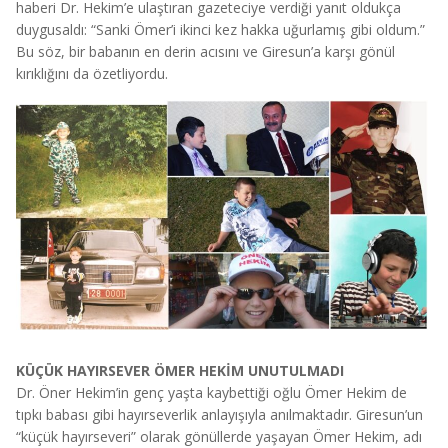
haberi Dr. Hekim’e ulaştıran gazeteciye verdiği yanıt oldukça
duygusaldı: “Sanki Ömer’i ikinci kez hakka uğurlamış gibi oldum.”
Bu söz, bir babanın en derin acısını ve Giresun’a karşı gönül
kırıklığını da özetliyordu.
KÜÇÜK HAYIRSEVER ÖMER HEKİM UNUTULMADI
Dr. Öner Hekim’in genç yaşta kaybettiği oğlu Ömer Hekim de
tıpkı babası gibi hayırseverlik anlayışıyla anılmaktadır. Giresun’un
“küçük hayırseveri” olarak gönüllerde yaşayan Ömer Hekim, adı