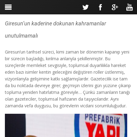
Giresun’un kaderine dokunan kahramanlar
unutulmamalı
Giresun’un tarihsel süreci, kimi zaman bir dönemin kapanıp yeni
bir sürecin başladığı, kırılma anlarıyla şekillenmiştir. Bu
süreçlerde memleket sevgisiyle, toplumsal duyarlılıkla hareket
eden bazı isimler kentin geleceğini değiştiren roller üstlenmiş,
vizyonlarıyla gelişimine katkı sağlamışlardır. Gazetecilik ise tam
da bu noktada devreye girer; geçmişin izlerini gün yüzüne çıkarıp
topluma yeniden hatırlatma göreviyle… Çünkü zamanların tanığı
olan gazeteciler, toplumsal hafızanın da taşıyıcılarıdır. Aynı
zamanda vefa duygusu, bu görevlerin vicdani sorumluluğudur.