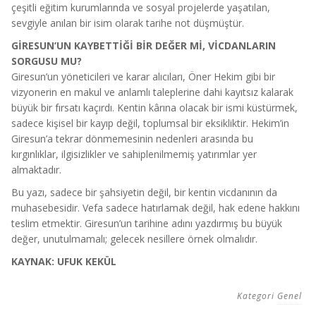
çeşitli eğitim kurumlarında ve sosyal projelerde yaşatılan,
sevgiyle anılan bir isim olarak tarihe not düşmüştür.
GİRESUN’UN KAYBETTİĞİ BİR DEĞER Mİ, VİCDANLARIN
SORGUSU MU?
Giresun’un yöneticileri ve karar alıcıları, Öner Hekim gibi bir
vizyonerin en makul ve anlamlı taleplerine dahi kayıtsız kalarak
büyük bir fırsatı kaçırdı. Kentin kârına olacak bir ismi küstürmek,
sadece kişisel bir kayıp değil, toplumsal bir eksikliktir. Hekim’in
Giresun’a tekrar dönmemesinin nedenleri arasında bu
kırgınlıklar, ilgisizlikler ve sahiplenilmemiş yatırımlar yer
almaktadır.
Bu yazı, sadece bir şahsiyetin değil, bir kentin vicdanının da
muhasebesidir. Vefa sadece hatırlamak değil, hak edene hakkını
teslim etmektir. Giresun’un tarihine adını yazdırmış bu büyük
değer, unutulmamalı; gelecek nesillere örnek olmalıdır.
KAYNAK: UFUK KEKÜL
Kategori
Genel