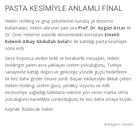
PASTA KESİMİYLE ANLAMLI FİNAL
Hekim Holding ve grup şirketlerinin kuruluş yıl dönümü
kutlamaları, Hekim ailesinin yanı sıra
Prof. Dr. Aygün Attar
ile
Dr. Öner Hekim’in askerlik dönemindeki komutanı
Emekli
Kıdemli Albay Abdullah Gelal
‘in de katıldığı pasta kesimiyle
sona erdi.
Gece boyunca verilen birlik ve beraberlik mesajları, Hekim
Holding’in yarım asra yaklaşan üretim yolculuğunu, Türkiye
sanayisine kattığı değeri ve geleceğe yönelik güçlü hedeflerini
bir kez daha gözler önüne serdi. Başarı hikâyesiyle dikkat çeken
Hekim Holding, üretim gücü, yenilikçi vizyonu ve milli
ekonomiye sağladığı katkılarla sektöre yön veren marka olma
yolculuğunu kararlılıkla sürdürdüğünü bir kez daha ortaya koydu.
Kaynak: Bulancak Haber
Kategori
Genel