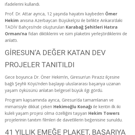
ifadelerini kullandı.
Prof. Dr. Attar ayrıca, 12 yaşında hayatını kaybeden
Ömer
Hekim
anısına Azerbaycan Büyükelçisi ile birlikte Ankara’daki
TADİV Bahçesi’nde oluşturulan
Karabağ Şehitleri Hatıra
Ormanı’na
fidan diktiklerini ve isim plaketini yerleştirdiklerini de
anlattı.
GİRESUN’A DEĞER KATAN DEV
PROJELER TANITILDI
Gece boyunca Dr. Öner Hekim’in, Giresun’un Piraziz ilçesine
bağlı Şeyhli Köyü’nden başlayıp uluslararası başarıya uzanan
yaşam öyküsünü anlatan belgesel büyük ilgi gördü.
Program kapsamında ayrıca, Giresun’da tamamlanan ve
mimarisiyle dikkat çeken
Hekimoğlu Konağı
ile kentin ilk iki
kuleli yaşam projesi olma özelliğini taşıyan
Hekim Towers
projelerinin tanıtım filmleri de davetlilerin beğenisine sunuldu.
41 YILLIK EMEĞE PLAKET, BAŞARIYA