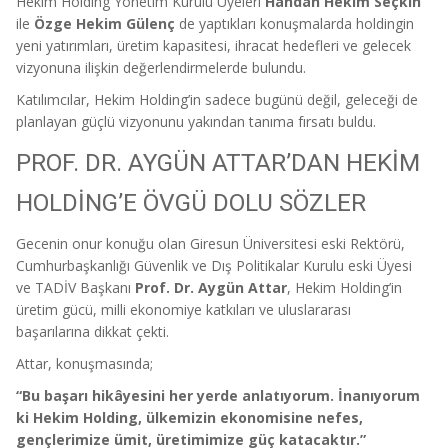
Hekim Holding Yönetim Kurulu Üyeleri
Handan Hekim Seçkin
ile
Özge Hekim Gülenç
de yaptıkları konuşmalarda holdingin
yeni yatırımları, üretim kapasitesi, ihracat hedefleri ve gelecek
vizyonuna ilişkin değerlendirmelerde bulundu.
Katılımcılar, Hekim Holding’in sadece bugünü değil, geleceği de
planlayan güçlü vizyonunu yakından tanıma fırsatı buldu.
PROF. DR. AYGÜN ATTAR’DAN HEKİM
HOLDİNG’E ÖVGÜ DOLU SÖZLER
Gecenin onur konuğu olan Giresun Üniversitesi eski Rektörü,
Cumhurbaşkanlığı Güvenlik ve Dış Politikalar Kurulu eski Üyesi
ve TADİV Başkanı
Prof. Dr. Aygün Attar
, Hekim Holding’in
üretim gücü, milli ekonomiye katkıları ve uluslararası
başarılarına dikkat çekti.
Attar, konuşmasında;
“Bu başarı hikâyesini her yerde anlatıyorum. İnanıyorum
ki Hekim Holding, ülkemizin ekonomisine nefes,
gençlerimize ümit, üretimimize güç katacaktır.”