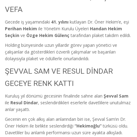
VEFA
Gecede iş yaşamındaki
41. yılını
kutlayan Dr. Öner Hekim’e, eşi
Perihan Hekim
ile Yönetim Kurulu Üyeleri
Handan Hekim
Seçkin
ve
Özge Hekim Gülenç
tarafından plaket takdim edildi.
Holding bünyesinde uzun yıllardır görev yapan yönetici ve
çalışanlar da gösterdikleri özverili çalışmalar ve başarıları
dolayısıyla plaket ve ödüllerle onurlandırıldı.
ŞEVVAL SAM VE RESUL DİNDAR
GECEYE RENK KATTI
Kuruluş yıl dönümü gecesinin finalinde sahne alan
Şevval Sam
ile
Resul Dindar
, seslendirdikleri eserlerle davetlilere unutulmaz
anlar yaşattı.
Gecenin en çok alkış alan anlarından biri ise, Şevval Sam’ın Dr.
Öner Hekim ile birlikte seslendirdiği
“Hekimoğlu”
türküsü oldu.
Davetliler bu anlamlı performansı uzun süre ayakta alkışladı.