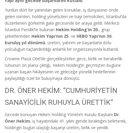
Yapı aynı gecede başarılarını kutladı.
Yurdun dört bir yanından gelen konuklar, iş dünyasının önde
gelen isimleri, holding yöneticileri ve bayi temsilcileri, İstanbul’da
düzenlenen görkemli gala gecesinde bir araya geldi. Merkezi
İstanbul Pendik’te bulunan
Hekim Holding’in 20.
, grup
şirketlerinden
Hekim Yapı’nın 25.
ve
HEBO Yapı’nın 30.
kuruluş yıl dönümü
, üretim, yatırım ve başarılarla dolu
yolculuğun taçlandırıldığı anlamlı bir organizasyonla kutlandı.
Crowne Plaza Otel’de gerçekleştirilen gece, birlik ve beraberlik
ruhunun ön plana çıktığı, Hekim Holding’in geçmişten bugüne
uzanan başarı hikâyesinin ve geleceğe yönelik hedeflerinin
paylaşıldığı özel bir buluşmaya dönüştü.
DR. ÖNER HEKİM: “CUMHURİYETİN
SANAYİCİLİK RUHUYLA ÜRETTİK”
Gecede konuşan Hekim Holding Yönetim Kurulu Başkanı
Dr.
Öner Hekim
, iş hayatındaki 41. yılını geride bıraktığını belirterek,
holdingin bugün ulaştığı başarıyı üretim, birlik ve yenilik