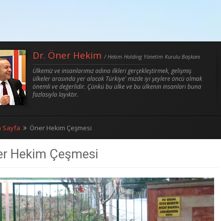
Dr. Öner Hekim
/ Hekim Holding Yönetim Kurulu Başkanı
Ülkemiz ve insanlarımız adına ilkleri gerçekleştirmek, gelişmiş
ülkeler arasında yer alacak Türkiye' mizde iyi şeylere öncü olmak
önemli ve değerlidir. Çünkü bu ülke ve bu ülkenin insanları buna
fazlasıyla layıktır.
 Sayfa
Öner Hekim Çeşmesi
r Hekim Çeşmesi