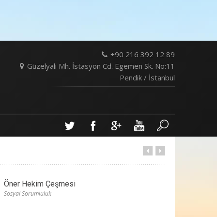
+90 216 392 12 89
Güzelyalı Mh. İstasyon Cd. Egemen Sk. No:11
Pendik / İstanbul
Öner Hekim Çeşmesi
Sosyal Sorumluluk