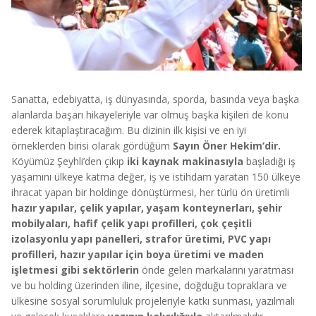
Sanatta, edebiyatta, iş dünyasında, sporda, basında veya başka
alanlarda başarı hikayeleriyle var olmuş başka kişileri de konu
ederek kitaplaştıracağım. Bu dizinin ilk kişisi ve en iyi
örneklerden birisi olarak gördüğüm
Sayın Öner Hekim’dir.
Köyümüz Şeyhli’den çıkıp
iki kaynak makinasıyla
başladığı iş
yaşamını ülkeye katma değer, iş ve istihdam yaratan 150 ülkeye
ihracat yapan bir holdinge dönüştürmesi, her türlü ön üretimli
hazır yapılar, çelik yapılar, yaşam konteynerları, şehir
mobilyaları, hafif çelik yapı profilleri, çok çeşitli
izolasyonlu yapı panelleri, strafor üretimi, PVC yapı
profilleri, hazır yapılar için boya üretimi ve maden
işletmesi gibi sektörlerin
önde gelen markalarını yaratması
ve bu holding üzerinden iline, ilçesine, doğduğu topraklara ve
ülkesine sosyal sorumluluk projeleriyle katkı sunması, yazılmalı