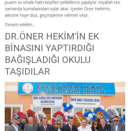
puarın su ishale hattı keşifleri yetkililerce yapılıyor. İnşallah tez
zamanda kurnalarından sular akar. İçenler Öner Hekim’e,
ailesine hayır dua, geçmişlerine rahmet okur.
Devam edelim…
DR.ÖNER HEKİM’İN EK
BİNASINI YAPTIRDIĞI
BAĞIŞLADIĞI OKULU
TAŞIDILAR