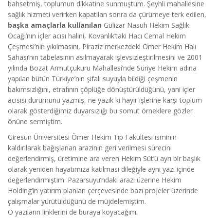
bahsetmiş, toplumun dikkatine sunmuştum. Şeyhli mahallesine
sağlık hizmeti verirken kapatılan sonra da çürümeye terk edilen,
başka amaçlarla kullanılan
Gülizar Nasuh Hekim Sağlık
Ocağı’nın içler acısı halini, Kovanlık’taki Hacı Cemal Hekim
Çeşmesi’nin yıkılmasını, Piraziz merkezdeki Ömer Hekim Halı
Sahası’nın tabelasının asılmayarak işlevsizleştirilmesini ve 2001
yılında Bozat Armutçukuru Mahallesi’nde Süriye Hekim adına
yapılan bütün Türkiye’nin şifalı suyuyla bildiği çeşmenin
bakımsızlığını, etrafının çöplüğe dönüştürüldüğünü, yani içler
acısısı durumunu yazmış, ne yazık ki hayır işlerine karşı toplum
olarak gösterdiğimiz duyarsızlığı bu somut örneklere gözler
önüne sermiştim.
Giresun Üniversitesi Ömer Hekim Tıp Fakültesi isminin
kaldırılarak bağışlanan arazinin geri verilmesi sürecini
değerlendirmiş, üretimine ara veren Hekim Süt’ü ayrı bir başlık
olarak yeniden hayatımıza katılması dileğiyle aynı yazı içinde
değerlendirmiştim. Pazarsuyu’ndaki arazi üzerine Hekim
Holding’in yatırım planları çerçevesinde bazı projeler üzerinde
çalışmalar yürütüldüğünü de müjdelemiştim.
O yazıların linklerini de buraya koyacağım.