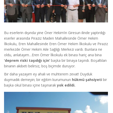
Bu eserlerin dışında yine Öner Hekim’in Giresun ilinde yaptırdığı
eserler arasında Piraziz Maden Mahallesinde Ömer Hekim
İlkokulu, Eren Mahallesinde Eren Ömer Hekim İlkokulu ve Piraziz
merkezde Ömer Hekim Aile Sağlığı Merkezi vardı. Bunlara ne
oldu, anlatayım…Eren Ömer İlkokulu ek binası hariç ana bina
‘deprem riski taşıdığı için’
başka bir binaya taşındı. Boşaltılan
binanın akıbeti belirsiz, boş biçimde duruyor.
Bir daha yazayım ey ahali ve muhterem zevat! Duyduk
duymadık demeyin; bir eğitim kurumunun
hükmü şahsiyeti
bir
başka okul binası içine taşınarak
yok edildi.