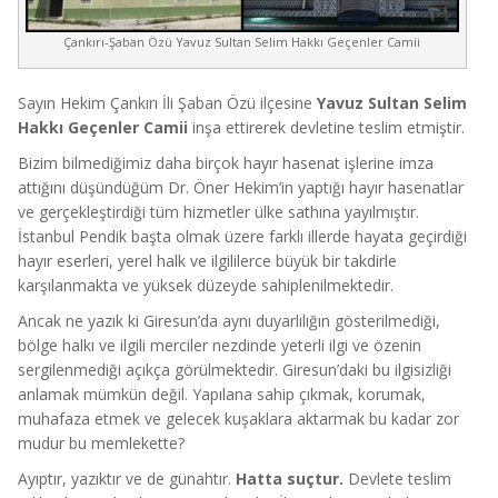
Çankırı-Şaban Özü Yavuz Sultan Selim Hakkı Geçenler Camii
Sayın Hekim Çankırı İli Şaban Özü ilçesine
Yavuz Sultan Selim
Hakkı Geçenler Camii
inşa ettirerek devletine teslim etmiştir.
Bizim bilmediğimiz daha birçok hayır hasenat işlerine imza
attığını düşündüğüm Dr. Öner Hekim’in yaptığı hayır hasenatlar
ve gerçekleştirdiği tüm hizmetler ülke sathına yayılmıştır.
İstanbul Pendik başta olmak üzere farklı illerde hayata geçirdiği
hayır eserleri, yerel halk ve ilgililerce büyük bir takdirle
karşılanmakta ve yüksek düzeyde sahiplenilmektedir.
Ancak ne yazık ki Giresun’da aynı duyarlılığın gösterilmediği,
bölge halkı ve ilgili merciler nezdinde yeterli ilgi ve özenin
sergilenmediği açıkça görülmektedir. Giresun’daki bu ilgisizliği
anlamak mümkün değil. Yapılana sahip çıkmak, korumak,
muhafaza etmek ve gelecek kuşaklara aktarmak bu kadar zor
mudur bu memlekette?
Ayıptır, yazıktır ve de günahtır.
Hatta suçtur.
Devlete teslim