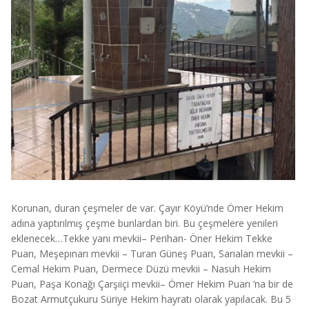
Korunan, duran çeşmeler de var. Çayır Köyü’nde Ömer Hekim
adına yaptırılmış çeşme bunlardan biri. Bu çeşmelere yenileri
eklenecek…Tekke yanı mevkii– Perihan- Öner Hekim Tekke
Puarı, Meşepınarı mevkii – Turan Güneş Puarı, Sarıalan mevkii –
Cemal Hekim Puarı, Dermece Düzü mevkii – Nasuh Hekim
Puarı, Paşa Konağı Çarşıiçi mevkii– Ömer Hekim Puarı ‘na bir de
Bozat Armutçukuru Süriye Hekim hayratı olarak yapılacak. Bu 5