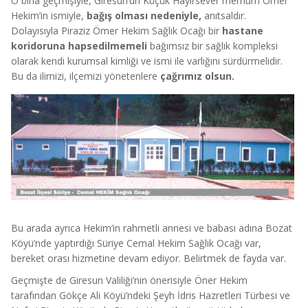
O bina geçmişiyle, Giresun’un Küçük Hayırsever merhum Ömer
Hekim’in ismiyle,
bağış olması nedeniyle,
anıtsaldır.
Dolayısıyla Piraziz Ömer Hekim Sağlık Ocağı bir
hastane
koridoruna hapsedilmemeli
bağımsız bir sağlık kompleksi
olarak kendi kurumsal kimliği ve ismi ile varlığını sürdürmelidir.
Bu da ilimizi, ilçemizi yönetenlere
çağrımız olsun.
Bu arada ayrıca Hekim’in rahmetli annesi ve babası adına Bozat
Köyü’nde yaptırdığı Süriye Cemal Hekim Sağlık Ocağı var,
bereket orası hizmetine devam ediyor. Belirtmek de fayda var.
Geçmişte de Giresun Valiliği’nin önerisiyle Öner Hekim
tarafından Gökçe Ali Köyü’ndeki Şeyh İdris Hazretleri Türbesi ve