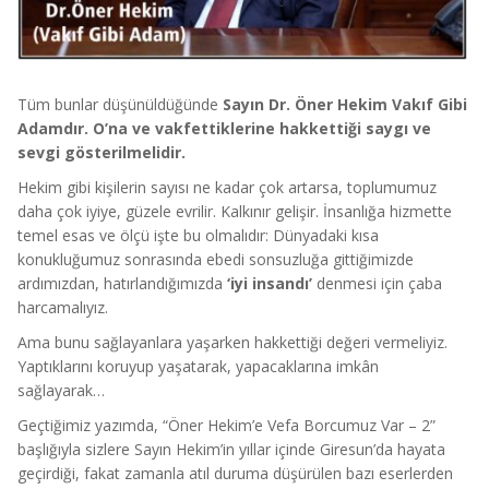
Tüm bunlar düşünüldüğünde
Sayın Dr. Öner Hekim Vakıf Gibi
Adamdır. O’na ve vakfettiklerine hakkettiği saygı ve
sevgi gösterilmelidir.
Hekim gibi kişilerin sayısı ne kadar çok artarsa, toplumumuz
daha çok iyiye, güzele evrilir. Kalkınır gelişir. İnsanlığa hizmette
temel esas ve ölçü işte bu olmalıdır: Dünyadaki kısa
konukluğumuz sonrasında ebedi sonsuzluğa gittiğimizde
ardımızdan, hatırlandığımızda
‘iyi insandı’
denmesi için çaba
harcamalıyız.
Ama bunu sağlayanlara yaşarken hakkettiği değeri vermeliyiz.
Yaptıklarını koruyup yaşatarak, yapacaklarına imkân
sağlayarak…
Geçtiğimiz yazımda, “Öner Hekim’e Vefa Borcumuz Var – 2”
başlığıyla sizlere Sayın Hekim’in yıllar içinde Giresun’da hayata
geçirdiği, fakat zamanla atıl duruma düşürülen bazı eserlerden