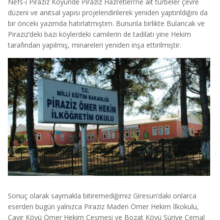
Nefs-i Piraziz Köyünde Piraziz Hazretleri’ne ait türbeler çevre
düzeni ve anıtsal yapısı projelendirilerek yeniden yaptırıldığını da
bir önceki yazımda hatırlatmıştım. Bununla birlikte Bulancak ve
Piraziz’deki bazı köylerdeki camilerin de tadilatı yine Hekim
tarafından yapılmış, minareleri yeniden inşa ettirilmiştir.
Sonuç olarak saymakla bitiremediğimiz Giresun’daki onlarca
eserden bugün yalnızca Piraziz Maden Ömer Hekim İlkokulu,
Çayır Köyü Ömer Hekim Çeşmesi ve Bozat Köyü Süriye Cemal