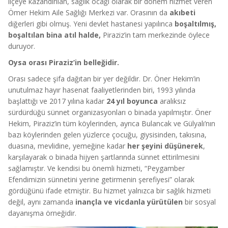
ilçeye kazandırılan, sağlık ocağı olarak bir dönem hizmet veren
Ömer Hekim Aile Sağlığı Merkezi var. Orasının da
akıbeti
diğerleri gibi olmuş. Yeni devlet hastanesi yapılınca
boşaltılmış,
boşaltılan bina atıl halde,
Piraziz’in tam merkezinde öylece
duruyor.
Oysa orası Piraziz’in belleğidir.
Orası sadece şifa dağıtan bir yer değildir. Dr. Öner Hekim’in
unutulmaz hayır hasenat faaliyetlerinden biri, 1993 yılında
başlattığı ve 2017 yılına kadar
24 yıl boyunca
aralıksız
sürdürdüğü sünnet organizasyonları o binada yapılmıştır. Öner
Hekim, Piraziz’in tüm köylerinden, ayrıca Bulancak ve Gülyalı’nın
bazı köylerinden gelen yüzlerce çocuğu, giysisinden, takısına,
duasına, mevlidine, yemeğine kadar
her şeyini düşünerek
,
karşılayarak o binada hijyen şartlarında sünnet ettirilmesini
sağlamıştır. Ve kendisi bu önemli hizmeti, “Peygamber
Efendimizin sünnetini yerine getirmenin şerefiyesi” olarak
gördüğünü ifade etmiştir. Bu hizmet yalnızca bir sağlık hizmeti
değil, aynı zamanda
inançla ve vicdanla yürütülen
bir sosyal
dayanışma örneğidir.