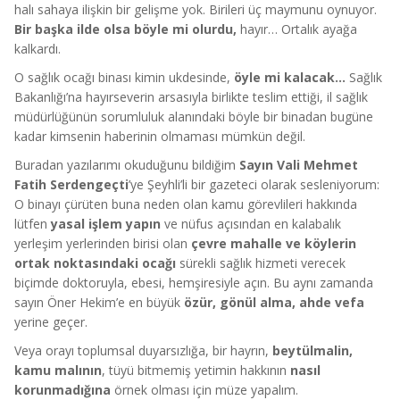
halı sahaya ilişkin bir gelişme yok. Birileri üç maymunu oynuyor.
Bir başka ilde olsa böyle mi olurdu,
hayır… Ortalık ayağa
kalkardı.
O sağlık ocağı binası kimin ukdesinde,
öyle mi kalacak…
Sağlık
Bakanlığı’na hayırseverin arsasıyla birlikte teslim ettiği, il sağlık
müdürlüğünün sorumluluk alanındaki böyle bir binadan bugüne
kadar kimsenin haberinin olmaması mümkün değil.
Buradan yazılarımı okuduğunu bildiğim
Sayın Vali Mehmet
Fatih Serdengeçti
’ye Şeyhli’li bir gazeteci olarak sesleniyorum:
O binayı çürüten buna neden olan kamu görevlileri hakkında
lütfen
yasal işlem yapın
ve nüfus açısından en kalabalık
yerleşim yerlerinden birisi olan
çevre mahalle ve köylerin
ortak noktasındaki ocağı
sürekli sağlık hizmeti verecek
biçimde doktoruyla, ebesi, hemşiresiyle açın. Bu aynı zamanda
sayın Öner Hekim’e en büyük
özür, gönül alma, ahde vefa
yerine geçer.
Veya orayı toplumsal duyarsızlığa, bir hayrın,
beytülmalin,
kamu malının
, tüyü bitmemiş yetimin hakkının
nasıl
korunmadığına
örnek olması için müze yapalım.