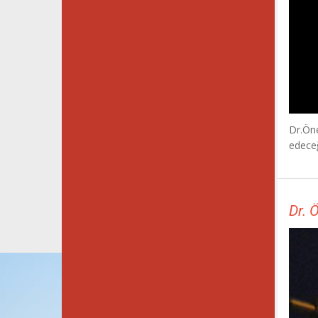
Dr.Öne
edeceğ
Dr. 