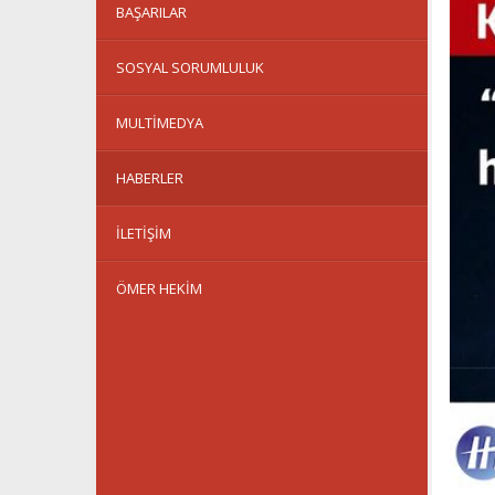
BAŞARILAR
SOSYAL SORUMLULUK
MULTIMEDYA
HABERLER
İLETIŞIM
ÖMER HEKIM