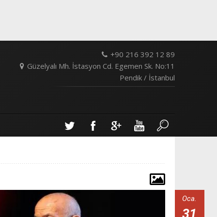
+90 216 392 12 89
Güzelyalı Mh. İstasyon Cd. Egemen Sk. No:11
Pendik / İstanbul
Oca.
31