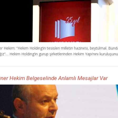
r Hekim: “Hekim Holding’in tesisleri milletin hazinesi, beytülmal. Bu
iz”… Hekim Holding’in gurup şirketlerinden Hekim Yapı’nını kuruluşunun 2
Öner Hekim Belgeselinde Anlamlı Mesajlar Var