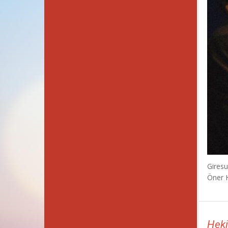
Giresu
Öner H
Heki