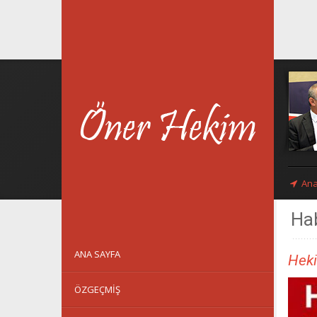
Ana
Hab
ANA SAYFA
Heki
ÖZGEÇMIŞ