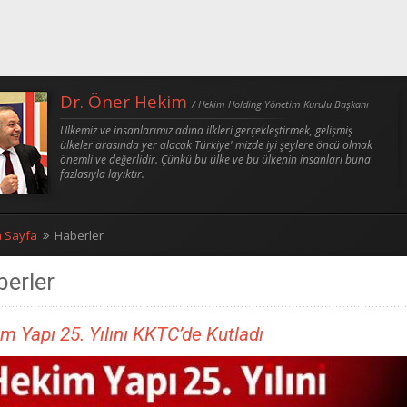
Dr. Öner Hekim
/ Hekim Holding Yönetim Kurulu Başkanı
Ülkemiz ve insanlarımız adına ilkleri gerçekleştirmek, gelişmiş
ülkeler arasında yer alacak Türkiye' mizde iyi şeylere öncü olmak
önemli ve değerlidir. Çünkü bu ülke ve bu ülkenin insanları buna
fazlasıyla layıktır.
 Sayfa
Haberler
erler
m Yapı 25. Yılını KKTC’de Kutladı