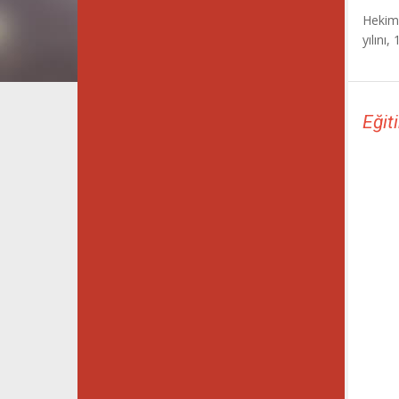
Hekim 
yılını
Eğit