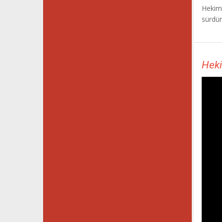
Hekim 
sürdür
Heki