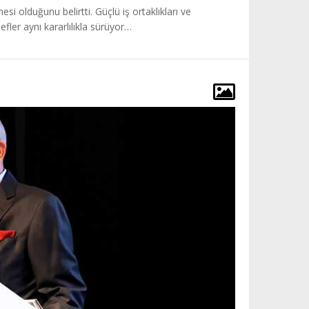
esi olduğunu belirtti. Güçlü iş ortaklıkları ve
defler aynı kararlılıkla sürüyor…