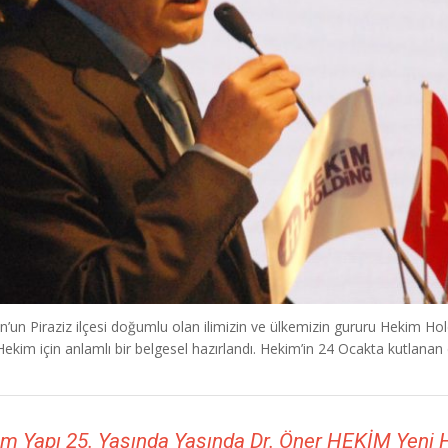
n’un Piraziz ilçesi doğumlu olan ilimizin ve ülkemizin gururu Hekim Hol
ekim için anlamlı bir belgesel hazırlandı. Hekim’in 24 Ocakta kutlanan
m Yapı 25. Yaşında Yaşında Dr. Öner HEKİM Yeni He