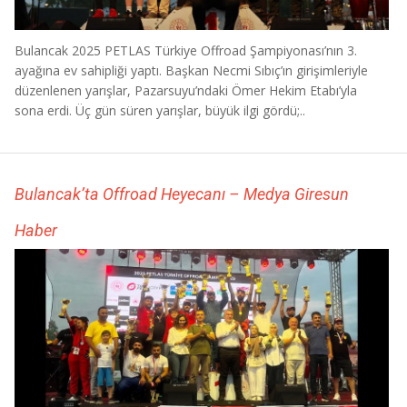
Bulancak 2025 PETLAS Türkiye Offroad Şampiyonası’nın 3.
ayağına ev sahipliği yaptı. Başkan Necmi Sıbıç’ın girişimleriyle
düzenlenen yarışlar, Pazarsuyu’ndaki Ömer Hekim Etabı’yla
sona erdi. Üç gün süren yarışlar, büyük ilgi gördü;..
Bulancak’ta Offroad Heyecanı – Medya Giresun
Haber