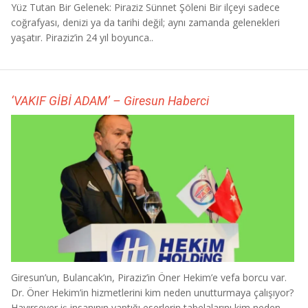
Yüz Tutan Bir Gelenek: Piraziz Sünnet Şöleni Bir ilçeyi sadece
coğrafyası, denizi ya da tarihi değil; aynı zamanda gelenekleri
yaşatır. Piraziz’in 24 yıl boyunca..
‘VAKIF GİBİ ADAM’ – Giresun Haberci
Giresun’un, Bulancak’ın, Piraziz’in Öner Hekim’e vefa borcu var.
Dr. Öner Hekim’in hizmetlerini kim neden unutturmaya çalışıyor?
Hayırsever iş insanının yaptığı eserlerin tabelalarını kim neden