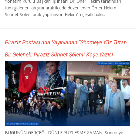
Yönetim Kurulu Başkanı iş insanı Dr. Öner Hekim tarafından
tüm giderleri karşılanarak ilçede düzenlenen Ömer Hekim
Sünnet Şöleni artık yapılmıyor. Hekim’in çeşitli haklı..
Piraziz Postası’nda Yayınlanan “Sönmeye Yüz Tutan
Bir Gelenek: Piraziz Sünnet Şöleni” Köşe Yazısı
BUGÜNÜN GERÇEĞİ, DÜNLE YÜZLEŞME ZAMANI Sönmeye