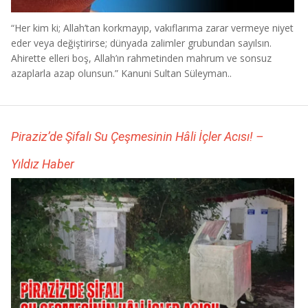
“Her kim ki; Allah’tan korkmayıp, vakıflarıma zarar vermeye niyet
eder veya değiştirirse; dünyada zalimler grubundan sayılsın.
Ahirette elleri boş, Allah’ın rahmetinden mahrum ve sonsuz
azaplarla azap olunsun.” Kanuni Sultan Süleyman..
Piraziz’de Şifalı Su Çeşmesinin Hâli İçler Acısı! –
Yıldız Haber