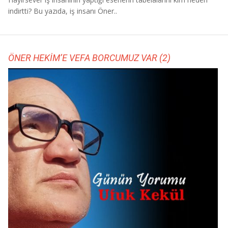
indirtti? Bu yazıda, iş insanı Öner..
ÖNER HEKİM’E VEFA BORCUMUZ VAR (2)