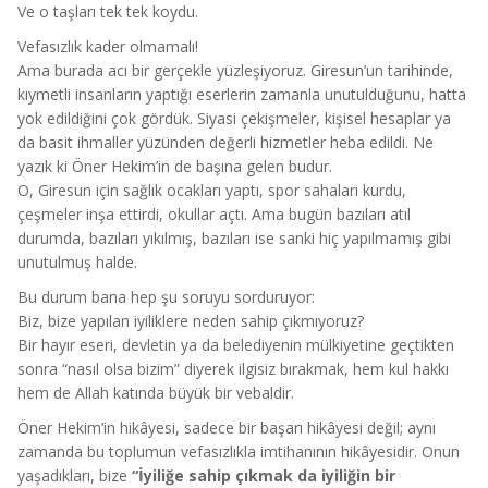
Ve o taşları tek tek koydu.
Vefasızlık kader olmamalı!
Ama burada acı bir gerçekle yüzleşiyoruz. Giresun’un tarihinde,
kıymetli insanların yaptığı eserlerin zamanla unutulduğunu, hatta
yok edildiğini çok gördük. Siyasi çekişmeler, kişisel hesaplar ya
da basit ihmaller yüzünden değerli hizmetler heba edildi. Ne
yazık ki Öner Hekim’in de başına gelen budur.
O, Giresun için sağlık ocakları yaptı, spor sahaları kurdu,
çeşmeler inşa ettirdi, okullar açtı. Ama bugün bazıları atıl
durumda, bazıları yıkılmış, bazıları ise sanki hiç yapılmamış gibi
unutulmuş halde.
Bu durum bana hep şu soruyu sorduruyor:
Biz, bize yapılan iyiliklere neden sahip çıkmıyoruz?
Bir hayır eseri, devletin ya da belediyenin mülkiyetine geçtikten
sonra “nasıl olsa bizim” diyerek ilgisiz bırakmak, hem kul hakkı
hem de Allah katında büyük bir vebaldir.
Öner Hekim’in hikâyesi, sadece bir başarı hikâyesi değil; aynı
zamanda bu toplumun vefasızlıkla imtihanının hikâyesidir. Onun
yaşadıkları, bize
“İyiliğe sahip çıkmak da iyiliğin bir