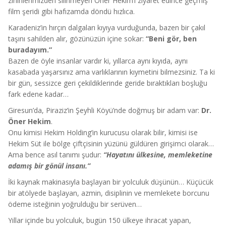
zihinlerimizden silinmeyen Öner Hekim’i ziyaret edince geçmiş
film şeridi gibi hafızamda döndü hızlıca.
Karadeniz’in hırçın dalgaları kıyıya vurduğunda, bazen bir çakıl
taşını sahilden alır, gözünüzün içine sokar:
“Beni gör, ben
buradayım.”
Bazen de öyle insanlar vardır ki, yıllarca aynı kıyıda, aynı
kasabada yaşarsınız ama varlıklarının kıymetini bilmezsiniz. Ta ki
bir gün, sessizce geri çekildiklerinde geride bıraktıkları boşluğu
fark edene kadar…
Giresun’da, Piraziz’in Şeyhli Köyü’nde doğmuş bir adam var:
Dr.
Öner Hekim
.
Onu kimisi Hekim Holding’in kurucusu olarak bilir, kimisi ise
Hekim Süt ile bölge çiftçisinin yüzünü güldüren girişimci olarak…
Ama bence asıl tanımı şudur:
“Hayatını ülkesine, memleketine
adamış bir gönül insanı.”
İki kaynak makinasıyla başlayan bir yolculuk düşünün… Küçücük
bir atölyede başlayan, azmin, disiplinin ve memlekete borcunu
ödeme isteğinin yoğrulduğu bir serüven…
Yıllar içinde bu yolculuk, bugün 150 ülkeye ihracat yapan,