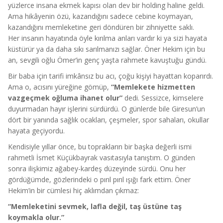
yüzlerce insana ekmek kapısı olan dev bir holding haline geldi.
Ama hikâyenin özü, kazandığını sadece cebine koymayan,
kazandığını memleketine geri döndüren bir zihniyette saklı.
Her insanın hayatında öyle kırılma anları vardır ki ya sizi hayata
küstürür ya da daha sıkı sarılmanızı sağlar. Öner Hekim için bu
an, sevgili oğlu Ömer’in genç yaşta rahmete kavuştuğu gündü.
Bir baba için tarifi imkânsız bu acı, çoğu kişiyi hayattan koparırdı.
Ama o, acısını yüreğine gömüp,
“Memlekete hizmetten
vazgeçmek oğluma ihanet olur”
dedi. Sessizce, kimselere
duyurmadan hayır işlerini sürdürdü. O günlerde bile Giresun’un
dört bir yanında sağlık ocakları, çeşmeler, spor sahaları, okullar
hayata geçiyordu.
Kendisiyle yıllar önce, bu toprakların bir başka değerli ismi
rahmetli İsmet Küçükbayrak vasıtasıyla tanıştım. O günden
sonra ilişkimiz ağabey-kardeş düzeyinde sürdü. Onu her
gördüğümde, gözlerindeki o pırıl pırıl ışığı fark ettim. Öner
Hekim’in bir cümlesi hiç aklımdan çıkmaz:
“Memleketini sevmek, lafla değil, taş üstüne taş
koymakla olur.”